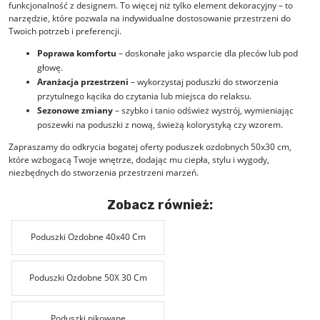
funkcjonalność z designem. To więcej niż tylko element dekoracyjny – to
narzędzie, które pozwala na indywidualne dostosowanie przestrzeni do
Twoich potrzeb i preferencji.
Poprawa komfortu
– doskonałe jako wsparcie dla pleców lub pod
głowę.
Aranżacja przestrzeni
– wykorzystaj poduszki do stworzenia
przytulnego kącika do czytania lub miejsca do relaksu.
Sezonowe zmiany
– szybko i tanio odśwież wystrój, wymieniając
poszewki na poduszki z nową, świeżą kolorystyką czy wzorem.
Zapraszamy do odkrycia bogatej oferty
poduszek ozdobnych 50x30
cm,
które wzbogacą Twoje wnętrze, dodając mu ciepła, stylu i wygody,
niezbędnych do stworzenia przestrzeni marzeń.
Zobacz również:
Poduszki Ozdobne 40x40 Cm
Poduszki Ozdobne 50X 30 Cm
Poduszki pikowane