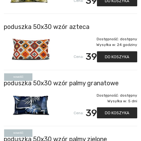
39
DO KOSZYKA
Cena:
poduszka 50x30 wzór azteca
Dostępność:
dostępny
Wysyłka w:
24 godziny
39
DO KOSZYKA
Cena:
NOWOŚĆ
poduszka 50x30 wzór palmy granatowe
Dostępność:
dostępny
Wysyłka w:
5 dni
39
DO KOSZYKA
Cena:
NOWOŚĆ
poduszka 50x30 wzór palmy zielone