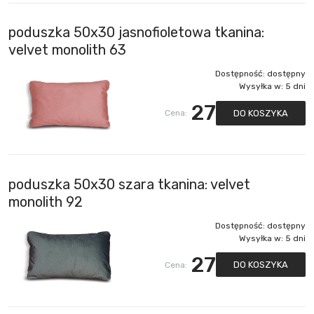
poduszka 50x30 jasnofioletowa tkanina:
velvet monolith 63
Dostępność:
dostępny
Wysyłka w:
5 dni
27
DO KOSZYKA
Cena:
poduszka 50x30 szara tkanina: velvet
monolith 92
Dostępność:
dostępny
Wysyłka w:
5 dni
27
DO KOSZYKA
Cena: