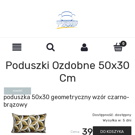
Poduszki Ozdobne 50x30
Cm
NOWOŚĆ
poduszka 50x30 geometryczny wzór czarno-
brązowy
Dostępność:
dostępny
Wysyłka w:
5 dni
39
DO KOSZYKA
Cena: