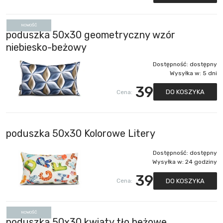
NOWOŚĆ
poduszka 50x30 geometryczny wzór
niebiesko-beżowy
Dostępność:
dostępny
Wysyłka w:
5 dni
39
DO KOSZYKA
Cena:
poduszka 50x30 Kolorowe Litery
Dostępność:
dostępny
Wysyłka w:
24 godziny
39
DO KOSZYKA
Cena:
NOWOŚĆ
poduszka 50x30 kwiaty tło beżowe