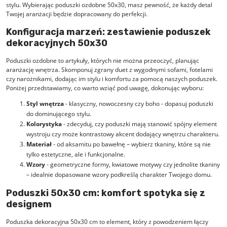
stylu. Wybierając poduszki ozdobne 50x30, masz pewność, że każdy detal
Twojej aranżacji będzie dopracowany do perfekcji.
Konfiguracja marzeń: zestawienie poduszek
dekoracyjnych 50x30
Poduszki ozdobne to artykuły, których nie można przeoczyć, planując
aranżację wnętrza. Skomponuj zgrany duet z
wygodnymi sofami
,
fotelami
czy
narożnikami
, dodając im stylu i komfortu za pomocą naszych poduszek.
Poniżej przedstawiamy, co warto wziąć pod uwagę, dokonując wyboru:
Styl wnętrza
- klasyczny, nowoczesny czy boho - dopasuj poduszki
do dominującego stylu.
Kolorystyka
- zdecyduj, czy poduszki mają stanowić spójny element
wystroju czy może kontrastowy akcent dodający wnętrzu charakteru.
Materiał
- od aksamitu po bawełnę – wybierz tkaniny, które są nie
tylko estetyczne, ale i funkcjonalne.
Wzory
- geometryczne formy, kwiatowe motywy czy jednolite tkaniny
– idealnie dopasowane wzory podkreślą charakter Twojego domu.
Poduszki 50x30 cm: komfort spotyka się z
designem
Poduszka dekoracyjna 50x30 cm to element, który z powodzeniem łączy