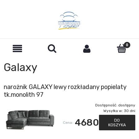
Galaxy
narożnik GALAXY lewy rozkładany popielaty
tk.monolith 97
Dostępność:
dostępny
Wysyłka w:
30 dni
4680
DO
Cena:
KOSZYKA