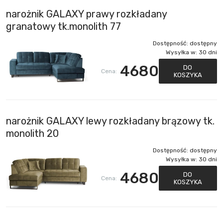
narożnik GALAXY prawy rozkładany
granatowy tk.monolith 77
Dostępność:
dostępny
Wysyłka w:
30 dni
4680
DO
Cena:
KOSZYKA
narożnik GALAXY lewy rozkładany brązowy tk.
monolith 20
Dostępność:
dostępny
Wysyłka w:
30 dni
4680
DO
Cena:
KOSZYKA