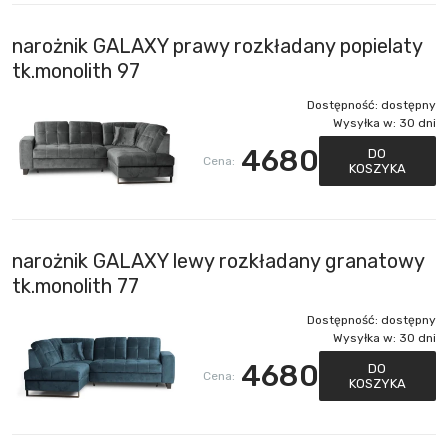
narożnik GALAXY prawy rozkładany popielaty
tk.monolith 97
Dostępność:
dostępny
Wysyłka w:
30 dni
4680
DO
Cena:
KOSZYKA
narożnik GALAXY lewy rozkładany granatowy
tk.monolith 77
Dostępność:
dostępny
Wysyłka w:
30 dni
4680
DO
Cena:
KOSZYKA