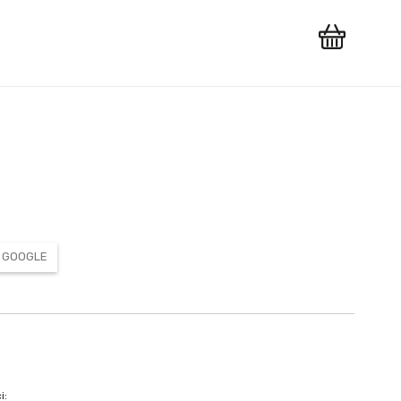
T
Z GOOGLE
i: