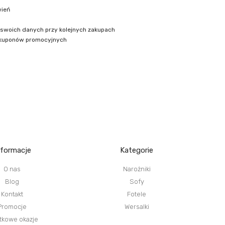
wień
 swoich danych przy kolejnych zakupach
 kuponów promocyjnych
nformacje
Kategorie
O nas
Narożniki
Blog
Sofy
Kontakt
Fotele
Promocje
Wersalki
tkowe okazje