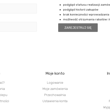
podgląd statusu realizacji zamó
podgląd historii zakupów
brak konieczności wprowadzania
możliwość otrzymania rabatów i
ZAREJESTRUJ SIĘ
c
Moje konto
I
ać?
Logowanie
ania
Moje zamówienia
klepu
Przechowalnia
atności
Ustawienia konta
Wyją