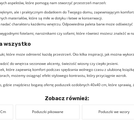
zowych aspektów, które pomogą nam stworzyć przestrzeń marzeń:
 pięknym, ale i praktycznym dodatkiem do Twojego domu, zapewniającym komfort
ych materiałów, które są miłe w dotyku i łatwe w konserwacji.
ą nadać charakteru każdemu wnętrzu. Odpowiednia paleta barw może odświeżyć pr
wygodnymi fotelami
,
narożnikami
czy
sofami
, które również możesz znaleźć w na
ia wszystko
uki, które może odmienić każdą przestrzeń. Oto kilka inspiracji, jak można wykor
ić do wnętrza sezonowe akcenty, świeżość wiosny czy ciepło jesieni.
zek, które zapewnią komfort podczas spędzania wolnego czasu z ulubioną książką
lorach, możemy osiągnąć efekt stylowego kontrastu, który przyciągnie wzrok.
o
, gdzie znajdziesz bogatą ofertę poduszek ozdobnych 40x40 cm, które sprawią, że
Zobacz również:
0 Cm
Poduszki pikowane
Poduszki we wzory