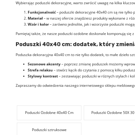
Wybierając poduszki dekoracyjne, warto zwrócić uwagę na kilka kluc
Funkcjonalność
– poduszki dekoracyjne 40x40 cm są nie tylko
Materiał
– w naszej ofercie znajdziesz produkty wykonane z różn
Wzór i kolor
– zarówno jednolite, jak i wzorzyste poduszki mog
Pamiętaj także, że nasze poduszki ozdobne doskonale komponują się z
Poduszki 40x40 cm: dodatek, który zmien
Poduszka dekoracyjna 40x40 cm to nie tylko dodatek, to małe dzieło szt
Sezonowe akcenty
– poprzez zmianę poduszek możemy wprowadz
Strefa relaksu
– stwórz kącik do czytania z pomocą kilku podus
Stylowy kontrast
– zestawiając poduszki w różnych stylach i ko
Zapraszamy do odwiedzenia naszego
internetowego sklepu mebloweg
Poduszki Ozdobne 40x40 Cm
Poduszki Ozdobne 50X 3
Poduszki sztruksowe