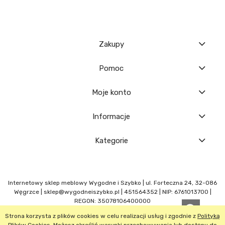
Zakupy
Pomoc
Moje konto
Informacje
Kategorie
Internetowy sklep meblowy Wygodne i Szybko | ul. Forteczna 24, 32-086
Węgrzce |
sklep@wygodneiszybko.pl
|
451564352
| NIP: 6761013700 |
REGON: 35078106400000
Strona korzysta z plików cookies w celu realizacji usług i zgodnie z
Polityką
POKAŻ PEŁNĄ WERSJĘ STRONY