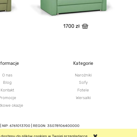
1700 zł
nformacje
Kategorie
O nas
Narożniki
Blog
Sofy
Kontakt
Fotele
Promocje
Wersalki
tkowe okazje
| NIP: 6761013700 | REGON: 35078106400000
 dostępu do plików cookies w Twojej przeglądarce.