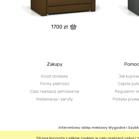
1700 zł
Zakupy
Pomo
Koszt dostawy
Jak kupow
Formy płatności
Częste pyt
Czas realizacji zamówienia
Regulamin s
Reklamacje i zwroty
Polityka pryw
Internetowy sklep meblowy Wygodne i Szybko
Strona korzysta z plików cookies w celu realizacji usług i