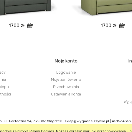
1700 zł
1700 zł
c
Moje konto
I
ać?
Logowanie
ania
Moje zamówienia
klepu
Przechowalnia
atności
Ustawienia konta
Wyją
 | ul. Forteczna 24, 32-086 Węgrzce |
sklep@wygodneiszybko.pl
|
451564352
 zgodnie z
Polityką Plików Cookies
. Możesz określić warunki przechowywania lub