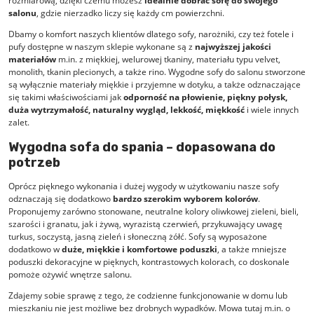
rozmiarową, dzięki czemu możesz
idealnie dobrać sofę do swojego
salonu
, gdzie nierzadko liczy się każdy cm powierzchni.
Dbamy o komfort naszych klientów dlatego sofy, narożniki, czy też fotele i
pufy dostępne w naszym sklepie wykonane są z
najwyższej jakości
materiałów
m.in. z miękkiej, welurowej tkaniny, materiału typu velvet,
monolith, tkanin plecionych, a także rino. Wygodne sofy do salonu stworzone
są wyłącznie materiały miękkie i przyjemne w dotyku, a także odznaczające
się takimi właściwościami jak
odporność na płowienie, piękny połysk,
duża wytrzymałość, naturalny wygląd, lekkość, miękkość
i wiele innych
zalet.
Wygodna sofa do spania – dopasowana do
potrzeb
Oprócz pięknego wykonania i dużej wygody w użytkowaniu nasze sofy
odznaczają się dodatkowo
bardzo szerokim wyborem kolorów
.
Proponujemy zarówno stonowane, neutralne kolory oliwkowej zieleni, bieli,
szarości i granatu, jak i żywą, wyrazistą czerwień, przykuwający uwagę
turkus, soczystą, jasną zieleń i słoneczną żółć. Sofy są wyposażone
dodatkowo w
duże, miękkie i komfortowe poduszki
, a także mniejsze
poduszki dekoracyjne w pięknych, kontrastowych kolorach, co doskonale
pomoże ożywić wnętrze salonu.
Zdajemy sobie sprawę z tego, że codzienne funkcjonowanie w domu lub
mieszkaniu nie jest możliwe bez drobnych wypadków. Mowa tutaj m.in. o