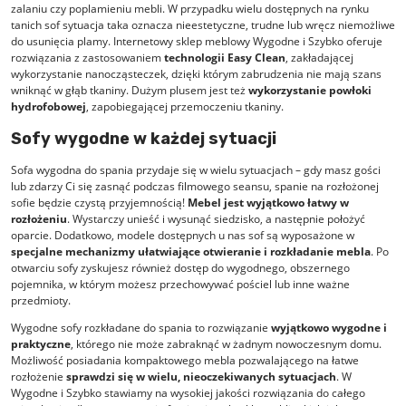
zalaniu czy poplamieniu mebli. W przypadku wielu dostępnych na rynku
tanich sof sytuacja taka oznacza nieestetyczne, trudne lub wręcz niemożliwe
do usunięcia plamy.
Internetowy sklep meblowy
Wygodne i Szybko oferuje
rozwiązania z zastosowaniem
technologii Easy Clean
, zakładającej
wykorzystanie nanocząsteczek, dzięki którym zabrudzenia nie mają szans
wniknąć w głąb tkaniny. Dużym plusem jest też
wykorzystanie powłoki
hydrofobowej
, zapobiegającej przemoczeniu tkaniny.
Sofy wygodne w każdej sytuacji
Sofa wygodna do spania przydaje się w wielu sytuacjach – gdy masz gości
lub zdarzy Ci się zasnąć podczas filmowego seansu, spanie na rozłożonej
sofie będzie czystą przyjemnością!
Mebel jest wyjątkowo łatwy w
rozłożeniu
. Wystarczy unieść i wysunąć siedzisko, a następnie położyć
oparcie. Dodatkowo, modele dostępnych u nas sof są wyposażone w
specjalne mechanizmy ułatwiające otwieranie i rozkładanie mebla
. Po
otwarciu sofy zyskujesz również dostęp do wygodnego, obszernego
pojemnika, w którym możesz przechowywać pościel lub inne ważne
przedmioty.
Wygodne sofy rozkładane do spania to rozwiązanie
wyjątkowo wygodne i
praktyczne
, którego nie może zabraknąć w żadnym nowoczesnym domu.
Możliwość posiadania kompaktowego mebla pozwalającego na łatwe
rozłożenie
sprawdzi się w wielu, nieoczekiwanych sytuacjach
. W
Wygodne i Szybko stawiamy na wysokiej jakości rozwiązania do całego