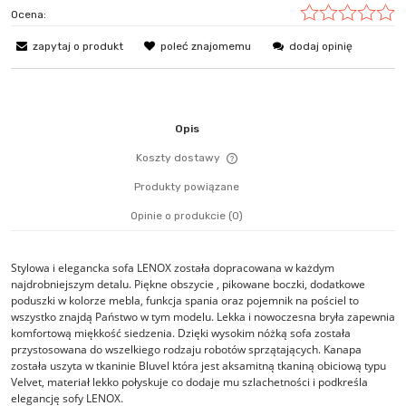
Ocena:
zapytaj o produkt
poleć znajomemu
dodaj opinię
Opis
Koszty dostawy
Cena nie zawiera ewentualn
Produkty powiązane
płatności
Opinie o produkcie (0)
Stylowa i elegancka sofa LENOX została dopracowana w każdym
najdrobniejszym detalu. Piękne obszycie , pikowane boczki, dodatkowe
poduszki w kolorze mebla, funkcja spania oraz pojemnik na pościel to
wszystko znajdą Państwo w tym modelu. Lekka i nowoczesna bryła zapewnia
komfortową miękkość siedzenia. Dzięki wysokim nóżką sofa została
przystosowana do wszelkiego rodzaju robotów sprzątających. Kanapa
została uszyta w tkaninie Bluvel która jest aksamitną tkaniną obiciową typu
Velvet, materiał lekko połyskuje co dodaje mu szlachetności i podkreśla
elegancję sofy LENOX.