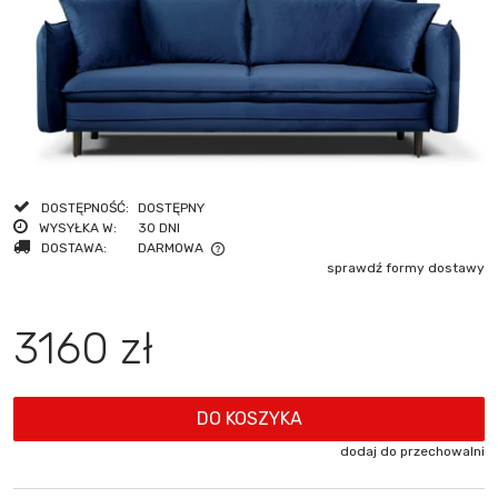
DOSTĘPNOŚĆ:
DOSTĘPNY
WYSYŁKA W:
30 DNI
DOSTAWA:
DARMOWA
sprawdź formy dostawy
CENA NIE ZAWIERA EWENTUALNYCH KOSZTÓW PŁATNOŚCI
3160 zł
DO KOSZYKA
dodaj do przechowalni