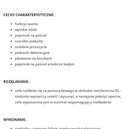
CECHY CHARAKTERYSTYCZNE:
funkcja spania
wysokie nóżki
pojemnik na pościel
szerokie poduchy
ozdobne przeszycia
poduszki dekoracyjne
pikowania na boczkach
pojemnik na pościel w kolorze białym
ROZKŁADANIE:
sofa rozkłada się za pomocą łatwego w obsłudze mechanizmu DL -
siedzisko wystarczy unieść i wysunąć, a następnie położyć oparcie,
sofa wyposażona jest w automat wspomagający rozkładanie
WYKONANIE:
siedzisko - sprężyny faliste, pianka wysoko elastyczna