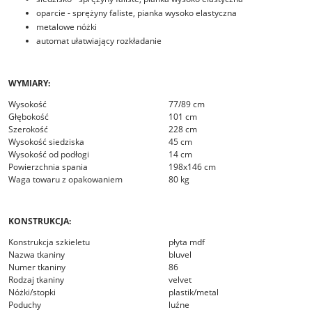
oparcie - sprężyny faliste, pianka wysoko elastyczna
metalowe nóżki
automat ułatwiający rozkładanie
WYMIARY:
Wysokość
77/89 cm
Głębokość
101 cm
Szerokość
228 cm
Wysokość siedziska
45 cm
Wysokość od podłogi
14 cm
Powierzchnia spania
198x146 cm
Waga towaru z opakowaniem
80 kg
KONSTRUKCJA:
Konstrukcja szkieletu
płyta mdf
Nazwa tkaniny
bluvel
Numer tkaniny
86
Rodzaj tkaniny
velvet
Nóżki/stopki
plastik/metal
Poduchy
luźne