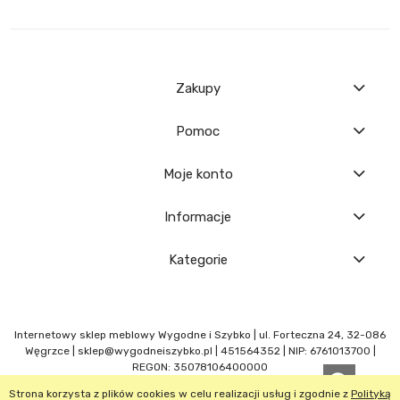
Zakupy
Pomoc
Moje konto
Informacje
Kategorie
Internetowy sklep meblowy Wygodne i Szybko | ul. Forteczna 24, 32-086
Węgrzce |
sklep@wygodneiszybko.pl
|
451564352
| NIP: 6761013700 |
REGON: 35078106400000
Strona korzysta z plików cookies w celu realizacji usług i zgodnie z
Polityką