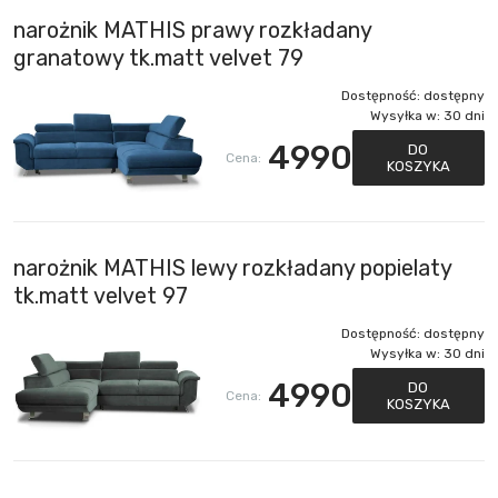
narożnik MATHIS prawy rozkładany
granatowy tk.matt velvet 79
Dostępność:
dostępny
Wysyłka w:
30 dni
4990
DO
Cena:
KOSZYKA
narożnik MATHIS lewy rozkładany popielaty
tk.matt velvet 97
Dostępność:
dostępny
Wysyłka w:
30 dni
4990
DO
Cena:
KOSZYKA