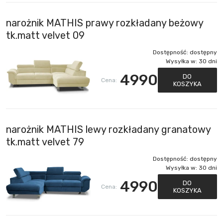
narożnik MATHIS prawy rozkładany beżowy
tk.matt velvet 09
Dostępność:
dostępny
Wysyłka w:
30 dni
4990
DO
Cena:
KOSZYKA
narożnik MATHIS lewy rozkładany granatowy
tk.matt velvet 79
Dostępność:
dostępny
Wysyłka w:
30 dni
4990
DO
Cena:
KOSZYKA