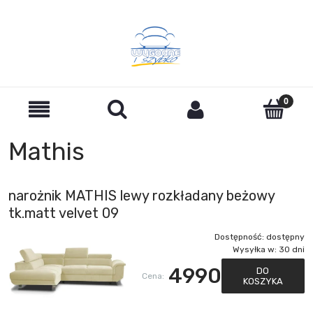
Mathis
narożnik MATHIS lewy rozkładany beżowy
tk.matt velvet 09
Dostępność:
dostępny
Wysyłka w:
30 dni
4990
DO
Cena:
KOSZYKA