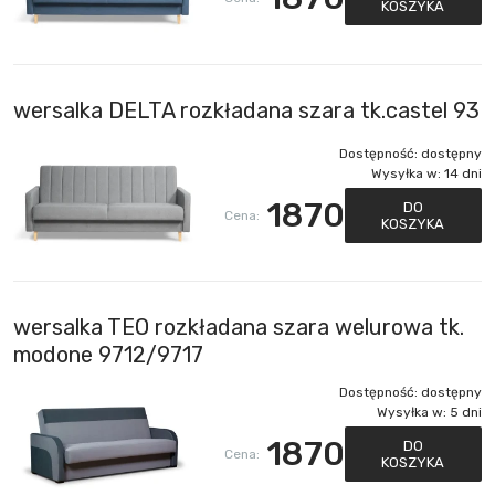
KOSZYKA
wersalka DELTA rozkładana szara tk.castel 93
Dostępność:
dostępny
Wysyłka w:
14 dni
1870
DO
Cena:
KOSZYKA
wersalka TEO rozkładana szara welurowa tk.
modone 9712/9717
Dostępność:
dostępny
Wysyłka w:
5 dni
1870
DO
Cena:
KOSZYKA