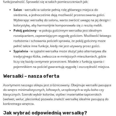
funkcjonalność. Sprawdzi się w takich pomieszczeniach jak:
Salon
- wersalki w salonie pełnią rolę głównego miejsca do
siedzenia, a jednocześnie dają możliwość przenocowania gości.
Wybierając wersalkę do salonu, warto zwrócić uwagę na jej design i
kolorystykę, aby harmonijnie komponowała się z resztą mebli.
Pokój gościnny
- w pokoju gościnnym wersalka jest idealnym
rozwiązaniem, zapewniającym wygodę gościom. Możliwość łatwego
rozłożenia i schowania pościeli sprawia, że pokój gościnny może
pełnić także inne funkcje, kiedy nie jest używany przez gości.
Sypialnia
- w sypialni wersalka może służyć jako alternatywa dla
tradycyjnego łóżka, zwłaszcza w mniejszych mieszkaniach, gdzie
liczy się każdy centymetr przestrzeni. Modele z funkcją spania i
pojemnikiem na pościel gwarantują wygodę i oszczędność miejsca.
Wersalki – nasza oferta
Asortyment naszego sklepu jest zróżnicowany. Obejmuje wersalki pasujące
do wnętrz minimalistycznych, loftowych, urządzonych w stylu boho czy
klasycznych. Szeroki wybór kolorów, stylów i materiałów tapicerskich
(welwet, welur, plecionka) pozwala znaleźć wersalkę idealnie pasującą do
konkretnego wnętrza.
Jak wybrać odpowiednią wersalkę?