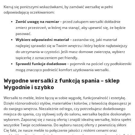
Kieruj się poniższymi wskazówkami, by zamówić wersalkę w pełni
odpowiadającą oczekiwaniom:
Zwróć uwagę na rozmiar
– przed zakupem wersalki dokładnie
zmierz przestrzeń, w której ma stanąć, aby upewnić się, że będzie
pasować.
Wybierz odpowiedni materiał
– zastanów się, jaki materiał
najlepiej sprawdzi się w Twoim wnętrzu i który będzie najłatwiejszy
do utrzymania w czystości. Jeśli masz domowe zwierzęta, wybierz
tapicerkę z oznaczeniem pet friendly.
Sprawdź funkcje dodatkowe
– pojemnik na pościel czy podłokietniki
mogą znacząco podnieść komfort użytkowania wersalki.
Wygodne wersalki z funkcją spania – sklep
Wygodnie i szybko
Wersalki to meble, które łączą w sobie wygodę, funkcjonalność i estetykę.
Dzięki różnorodności stylów, materiałów i kolorów, z łatwością dopasujesz je
do swojego wnętrza. Niezależnie od tego, czy potrzebujesz dodatkowego
miejsca do spania, czy stylowej sofy do salonu, wersalka będzie doskonałym
wyborem. Zapoznaj się z naszą ofertą i znajdź idealną wersalkę, która spełni
wszystkie Twoje oczekiwania. Do wyboru naszej oferty z pewnością skłoni
Cię fakt, że nasze meble to połączenie jakości z niskimi cenami oraz