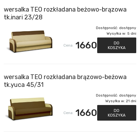
wersalka TEO rozkładana beżowo-brązowa
tk.inari 23/28
Dostępność:
dostępny
Wysyłka w:
5 dni
1660
DO
Cena:
KOSZYKA
wersalka TEO rozkładana brązowo-beżowa
tk.yuca 45/31
Dostępność:
dostępny
Wysyłka w:
21 dni
1660
DO
Cena:
KOSZYKA