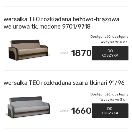
wersalka TEO rozkładana beżowo-brązowa
welurowa tk. modone 9701/9718
Dostępność:
dostępny
Wysyłka w:
5 dni
1870
DO
Cena:
KOSZYKA
wersalka TEO rozkładana szara tk.inari 91/96
Dostępność:
dostępny
Wysyłka w:
3 dni
1660
DO
Cena:
KOSZYKA