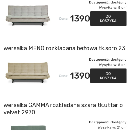
Dostępność:
dostępny
Wysyłka w:
5 dni
1390
DO
Cena:
KOSZYKA
wersalka MENO rozkładana beżowa tk.soro 23
Dostępność:
dostępny
Wysyłka w:
5 dni
1390
DO
Cena:
KOSZYKA
wersalka GAMMA rozkładana szara tk.uttario
velvet 2970
Dostępność:
dostępny
Wysyłka w:
21 dni