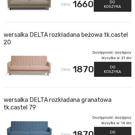
1660
DO
Cena:
KOSZYKA
wersalka DELTA rozkładana beżowa tk.castel
20
Dostępność:
dostępny
Wysyłka w:
21 dni
1870
DO
Cena:
KOSZYKA
wersalka DELTA rozkładana granatowa
tk.castel 79
Dostępność:
dostępny
Wysyłka w:
14 dni
1870
DO
Cena: