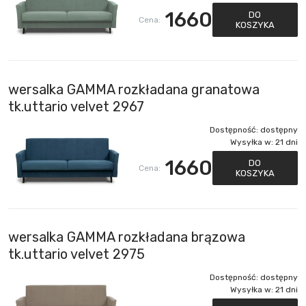
1660
DO
Cena:
KOSZYKA
wersalka GAMMA rozkładana granatowa
tk.uttario velvet 2967
Dostępność:
dostępny
Wysyłka w:
21 dni
1660
DO
Cena:
KOSZYKA
wersalka GAMMA rozkładana brązowa
tk.uttario velvet 2975
Dostępność:
dostępny
Wysyłka w:
21 dni