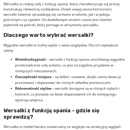
Wersalka to rodzaj sofy z funkcją spania, który charakteryzuje się prostą
konstrukcją i łatwością rozkładania. Dzięki swojej wszechstronności,
wersalki świetnie sprawdzają się zarówno w salonie, jak i w pokoju
gościnnym czy sypialni. Ich dodatkowym atutem często jest również
pojemnik na pościel, który pomaga w utrzymaniu porządku.
Dlaczego warto wybrać wersalki?
Wygodne wersalki to trafny wybór z wielu względów. Oto ich największe
zalety:
Wielofunkcyjność
– wersalki z funkcją spania umożliwiają wygodne
przekształcenie sofy w łóżko, co jest szczególnie przydatne w
mniejszych mieszkaniach.
Oszczędność miejsca
– są lekkie i ustawne, dzięki czemu łatwo je
przestawiać i dopasować do różnych układów pomieszczeń.
Różnorodność stylów
– wersalki dostępne są w różnych stylach i
kolorach, co pozwala na łatwe dopasowanie ich do istniejącego
wystroju wnętrza.
Wersalki z funkcją spania – gdzie się
sprawdzą?
Wersalka to mebel bardzo uniwersalny ze względu na atrakcyjny wygląd i