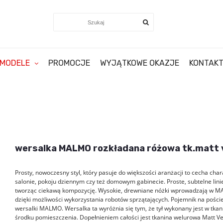
MODELE
PROMOCJE
WYJĄTKOWE OKAZJE
KONTAK
wersalka MALMO rozkładana różowa tk.matt 
Prosty, nowoczesny styl, który pasuje do większości aranżacji to cecha ch
salonie, pokoju dziennym czy też domowym gabinecie. Proste, subtelne lini
tworząc ciekawą kompozycję. Wysokie, drewniane nóżki wprowadzają w MAL
dzięki możliwości wykorzystania robotów sprzątających. Pojemnik na pościel
wersalki MALMO. Wersalka ta wyróżnia się tym, że tył wykonany jest w tkan
środku pomieszczenia. Dopełnieniem całości jest tkanina welurowa Matt Velvet