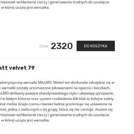
hmiastowe wchłanianie cieczy i generowania trudnych do usunięcia
 której uszyta jest wersalka.
2320
DO KOSZYKA
Cena:
tt velvet 79
arakterystyczna wersalki MALMO. Mebel ten doskonale odnajdzie się w
e wersalki zostały urozmaicone pikowaniami na oparciu i boczkach,
MO delikatny powiew skandynawskiego stylu i ułatwiają sprzątanie,
 w białym kolorze oraz system rozkładania klik-klak to kolejne zalety
inie mebla dzięki czemu również ładnie prezentuje się ustawiona na
, jedna z nielicznych z tej grupy, która się nie cieniuje. Atutem tej
hmiastowe wchłanianie cieczy i generowania trudnych do usunięcia
 której uszyta jest wersalka.