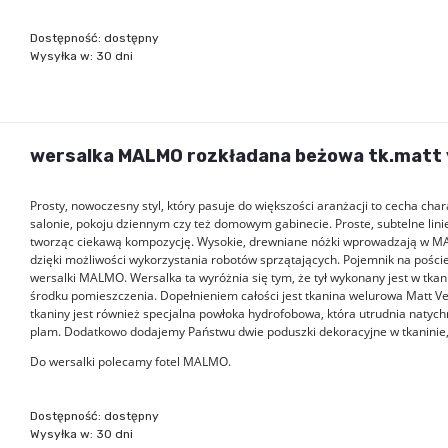
Dostępność:
dostępny
Wysyłka w:
30 dni
wersalka MALMO rozkładana beżowa tk.matt 
Prosty, nowoczesny styl, który pasuje do większości aranżacji to cecha ch
salonie, pokoju dziennym czy też domowym gabinecie. Proste, subtelne lini
tworząc ciekawą kompozycję. Wysokie, drewniane nóżki wprowadzają w MAL
dzięki możliwości wykorzystania robotów sprzątających. Pojemnik na pościel
wersalki MALMO. Wersalka ta wyróżnia się tym, że tył wykonany jest w tkan
środku pomieszczenia. Dopełnieniem całości jest tkanina welurowa Matt Velvet
tkaniny jest również specjalna powłoka hydrofobowa, która utrudnia natyc
plam. Dodatkowo dodajemy Państwu dwie poduszki dekoracyjne w tkaninie, w
Do wersalki polecamy fotel MALMO.
Dostępność:
dostępny
Wysyłka w:
30 dni