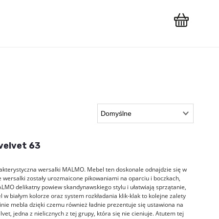
T
velvet 63
arakterystyczna wersalki MALMO. Mebel ten doskonale odnajdzie się w
e wersalki zostały urozmaicone pikowaniami na oparciu i boczkach,
MO delikatny powiew skandynawskiego stylu i ułatwiają sprzątanie,
 w białym kolorze oraz system rozkładania klik-klak to kolejne zalety
inie mebla dzięki czemu również ładnie prezentuje się ustawiona na
, jedna z nielicznych z tej grupy, która się nie cieniuje. Atutem tej