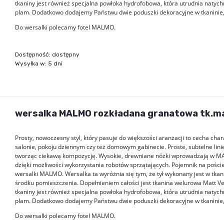
tkaniny jest również specjalna powłoka hydrofobowa, która utrudnia natyc
plam. Dodatkowo dodajemy Państwu dwie poduszki dekoracyjne w tkaninie, w
Do wersalki polecamy fotel MALMO.
Dostępność:
dostępny
Wysyłka w:
5 dni
wersalka MALMO rozkładana granatowa tk.ma
Prosty, nowoczesny styl, który pasuje do większości aranżacji to cecha ch
salonie, pokoju dziennym czy też domowym gabinecie. Proste, subtelne lini
tworząc ciekawą kompozycję. Wysokie, drewniane nóżki wprowadzają w MAL
dzięki możliwości wykorzystania robotów sprzątających. Pojemnik na pościel
wersalki MALMO. Wersalka ta wyróżnia się tym, że tył wykonany jest w tkan
środku pomieszczenia. Dopełnieniem całości jest tkanina welurowa Matt Velvet
tkaniny jest również specjalna powłoka hydrofobowa, która utrudnia natyc
plam. Dodatkowo dodajemy Państwu dwie poduszki dekoracyjne w tkaninie, w
Do wersalki polecamy fotel MALMO.