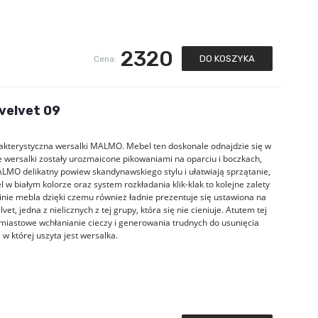
2320
DO KOSZYKA
Cena:
velvet 09
arakterystyczna wersalki MALMO. Mebel ten doskonale odnajdzie się w
e wersalki zostały urozmaicone pikowaniami na oparciu i boczkach,
MO delikatny powiew skandynawskiego stylu i ułatwiają sprzątanie,
 w białym kolorze oraz system rozkładania klik-klak to kolejne zalety
inie mebla dzięki czemu również ładnie prezentuje się ustawiona na
, jedna z nielicznych z tej grupy, która się nie cieniuje. Atutem tej
hmiastowe wchłanianie cieczy i generowania trudnych do usunięcia
 której uszyta jest wersalka.