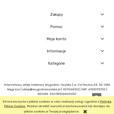
Zakupy
Pomoc
Moje konto
Informacje
Kategorie
Internetowy sklep meblowy Wygodne i Szybko | ul. Forteczna 24, 32-086
Węgrzce |
sklep@wygodneiszybko.pl
|
451564352
| NIP: 6761013700 |
REGON: 35078106400000
Strona korzysta z plików cookies w celu realizacji usług i zgodnie z
Polityką
POKAŻ PEŁNĄ WERSJĘ STRONY
Plików Cookies
. Możesz określić warunki przechowywania lub dostępu do
plików cookies w Twojej przeglądarce.
Sklep internetowy Shoper.pl