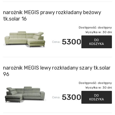
narożnik MEGIS prawy rozkładany beżowy
tk.solar 16
Dostępność:
dostępny
Wysyłka w:
30 dni
5300
DO
Cena:
KOSZYKA
narożnik MEGIS lewy rozkładany szary tk.solar
96
Dostępność:
dostępny
Wysyłka w:
30 dni
5300
DO
Cena:
KOSZYKA