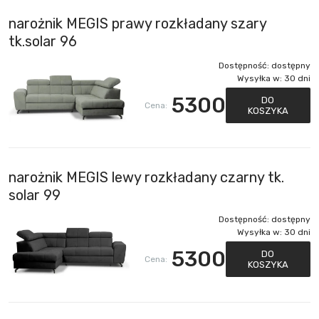
narożnik MEGIS prawy rozkładany szary
tk.solar 96
Dostępność:
dostępny
Wysyłka w:
30 dni
5300
DO
Cena:
KOSZYKA
narożnik MEGIS lewy rozkładany czarny tk.
solar 99
Dostępność:
dostępny
Wysyłka w:
30 dni
5300
DO
Cena:
KOSZYKA