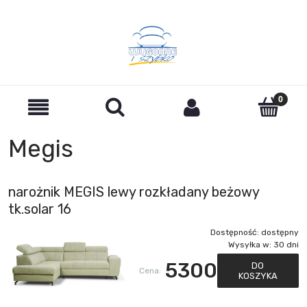
Megis
narożnik MEGIS lewy rozkładany beżowy
tk.solar 16
Dostępność:
dostępny
Wysyłka w:
30 dni
5300
DO
Cena:
KOSZYKA