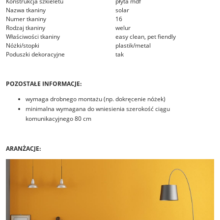
Konstrukcja szkieletu
płyta mdf
Nazwa tkaniny
solar
Numer tkaniny
16
Rodzaj tkaniny
welur
Właściwości tkaniny
easy clean, pet fiendly
Nóżki/stopki
plastik/metal
Poduszki dekoracyjne
tak
POZOSTAŁE INFORMACJE:
wymaga drobnego montażu (np. dokręcenie nóżek)
minimalna wymagana do wniesienia szerokość ciągu
komunikacyjnego 80 cm
ARANŻACJE: