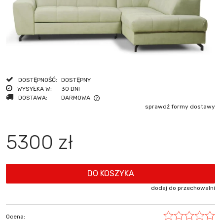
DOSTĘPNOŚĆ:
DOSTĘPNY
WYSYŁKA W:
30 DNI
DOSTAWA:
DARMOWA
sprawdź formy dostawy
CENA NIE ZAWIERA EWENTUALNYCH KOSZTÓW PŁATNOŚCI
5300 zł
DO KOSZYKA
dodaj do przechowalni
Ocena: