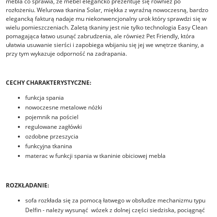
mebla co sprawia, że mebel elegancko prezentuje się również po
rozłożeniu. Welurowa tkanina Solar, miękka z wyraźną nowoczesną, bardzo
elegancką fakturą nadaje mu niekonwencjonalny urok który sprawdzi się w
wielu pomieszczeniach. Zaletą tkaniny jest nie tylko technologia Easy Clean
pomagająca łatwo usunąć zabrudzenia, ale również Pet Friendly, która
ułatwia usuwanie sierści i zapobiega wbijaniu się jej we wnętrze tkaniny, a
przy tym wykazuje odporność na zadrapania.
CECHY CHARAKTERYSTYCZNE:
funkcja spania
nowoczesne metalowe nóżki
pojemnik na pościel
regulowane zagłówki
ozdobne przeszycia
funkcyjna tkanina
materac w funkcji spania w tkaninie obiciowej mebla
ROZKŁADANIE:
sofa rozkłada się za pomocą łatwego w obsłudze mechanizmu typu
Delfin - należy wysunąć wózek z dolnej części siedziska, pociągnąć