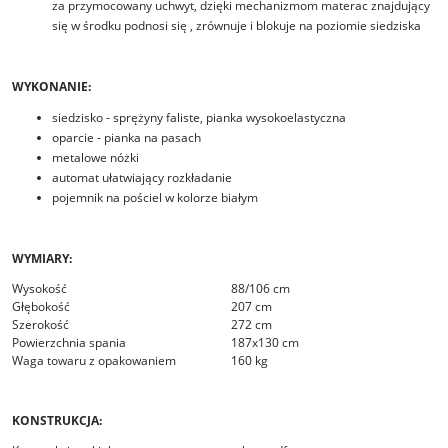
za przymocowany uchwyt, dzięki mechanizmom materac znajdujący
się w środku podnosi się , zrównuje i blokuje na poziomie siedziska
WYKONANIE:
siedzisko - sprężyny faliste, pianka wysokoelastyczna
oparcie - pianka na pasach
metalowe nóżki
automat ułatwiający rozkładanie
pojemnik na pościel w kolorze białym
WYMIARY:
Wysokość
88/106 cm
Głębokość
207 cm
Szerokość
272 cm
Powierzchnia spania
187x130 cm
Waga towaru z opakowaniem
160 kg
KONSTRUKCJA: