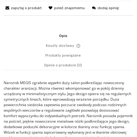
zapytaj o produkt
poleć znajomemu
dodaj opinię
Opis
Koszty dostawy
Cena nie zawiera ewentualn
Produkty powiązane
płatności
Opinie o produkcie (0)
Narożnik MEGIS zgrabnie wypełni duży salon podkreślając nowoczesny
charakter aranżacji. Można również wkomponować go w pokój dzienny
urządzony w minimalistycznym stylu. Jego design opiera się na regularnych
symetrycznych liniach, które wprowadzają wrażenie porządku. Duża
powierzchnia siedziska zapewnia poczucie swobody podczas rodzinnych
wspólnych wieczorów a regulowane zagłówki pozwalają dostosować
komfort wypoczynku do indywidualnych potrzeb. Narożnik posiada pojemnik
na pościel, piękne nowoczesne metalowe nóżki podkreślające jego design,
dodatkowe poduszki dekoracyjne w kolorze tkaniny oraz funkcję spania.
Wózek w funkcji spania tapicerowany wykonany jest w tkaninie obiciowej