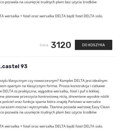
 co pozwala na usunięcie trudnych plam bez użycia środków
TA wersalka + fotel oraz wersalka DELTA bądź fotel DELTA solo.
3120
DO KOSZYKA
Cena:
.castel 93
 w stylu klasycznym czy nowoczesnym? Komplet DELTA jest idealnym
em opartym na klasycznym formie. Prosta konstrukcja i ciekawe
DELTA to praktyczna, wygodna wersalka, fotel i puf o lekkiej
wne pionowe przeszycia kontrastową nicią, drewniane wysokie nóżki
pościel oraz funkcja spania która znajdą Państwo w wersalce
a zarazem mocna i wytrzymała. Tkanina posiada warstwę Easy Clean
 co pozwala na usunięcie trudnych plam bez użycia środków
TA wersalka + fotel oraz wersalka DELTA bądź fotel DELTA solo.