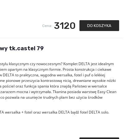
3120
DO KOSZYKA
Cena:
wy tk.castel 79
 w stylu klasycznym czy nowoczesnym? Komplet DELTA jest idealnym
em opartym na klasycznym formie. Prosta konstrukcja i ciekawe
DELTA to praktyczna, wygodna wersalka, fotel i puf o lekkiej
wne pionowe przeszycia kontrastową nicią, drewniane wysokie nóżki
pościel oraz funkcja spania która znajdą Państwo w wersalce
a zarazem mocna i wytrzymała. Tkanina posiada warstwę Easy Clean
 co pozwala na usunięcie trudnych plam bez użycia środków
TA wersalka + fotel oraz wersalka DELTA bądź fotel DELTA solo.