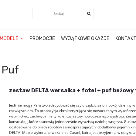
MODELE
PROMOCJE
WYJĄTKOWE OKAZJE
KONTAK
 Puf
zestaw DELTA wersalka + fotel + puf beżowy 
Jeśli nie mogą Państwo zdecydować się czy urządzić salon, pokój dzienny
rozwiązaniem. To propozycja chrakteryzująca się nowoczesnym wykończeni
wzornictwo, zachwyca nie tylko entuzjastów nowoczesnego wystroju. Zestaw 
konstrukcji, które stanowią jednocześnie wyrazistą ozdobę wnętrza. Gusto
dostosowane do pracy robotów samosprzątających, dodatkowo pojemnik na 
DELTA. Meble wykonane w tkaninie Castel, która jest przyjemna w dotyku 