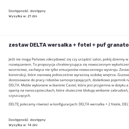
Dostępność:
dostępny
Wysyłka w:
21 dni
zestaw DELTA wersalka + fotel + puf granato
Jeśli nie mogą Państwo zdecydować się czy urządzić salon, pokój dzienny
rozwiązaniem. To propozycja chrakteryzująca się nowoczesnym wykończeni
wzornictwo, zachwyca nie tylko entuzjastów nowoczesnego wystroju. Zestaw 
konstrukcji, które stanowią jednocześnie wyrazistą ozdobę wnętrza. Gusto
dostosowane do pracy robotów samosprzątających, dodatkowo pojemnik na 
DELTA. Meble wykonane w tkaninie Castel, która jest przyjemna w dotyku 
opartą na nanocząsteczkach, które skutecznie blokują wnikanie zabrudzeń,
czyszczących.
DELTĘ polecamy również w konfiguracjach: DELTA wersalka + 2 fotele, DEL
Dostępność:
dostępny
Wysyłka w:
14 dni