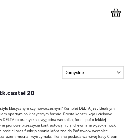
T
tk.castel 20
 w stylu klasycznym czy nowoczesnym? Komplet DELTA jest idealnym
em opartym na klasycznym formie. Prosta konstrukcja i ciekawe
DELTA to praktyczna, wygodna wersalka, fotel i puf o lekkiej
wne pionowe przeszycia kontrastową nicią, drewniane wysokie nóżki
pościel oraz funkcja spania która znajdą Państwo w wersalce
a zarazem mocna i wytrzymała. Tkanina posiada warstwę Easy Clean