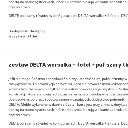
opartą na nanocząsteczkach, które skutecznie blokują wnikanie zabrudzeń,
czyszczących.
DELTĘ polecamy również w konfiguracjach: DELTA wersalka + 2 fotele, DEL
Dostępność:
dostępny
Wysyłka w:
21 dni
zestaw DELTA wersalka + fotel + puf szary tk
Jeśli nie mogą Państwo zdecydować się czy urządzić salon, pokój dzienny
rozwiązaniem. To propozycja chrakteryzująca się nowoczesnym wykończeni
wzornictwo, zachwyca nie tylko entuzjastów nowoczesnego wystroju. Zestaw 
konstrukcji, które stanowią jednocześnie wyrazistą ozdobę wnętrza. Gusto
dostosowane do pracy robotów samosprzątających, dodatkowo pojemnik na 
DELTA. Meble wykonane w tkaninie Castel, która jest przyjemna w dotyku 
opartą na nanocząsteczkach, które skutecznie blokują wnikanie zabrudzeń,
czyszczących.
DELTĘ polecamy również w konfiguracjach: DELTA wersalka + 2 fotele, DEL