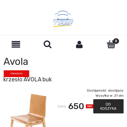
Avola
PROMOCJA
krzesło AVOLA buk
Dostępność:
dostępny
Wysyłka w:
21 dni
650
DO
Cena:
929
KOSZYKA