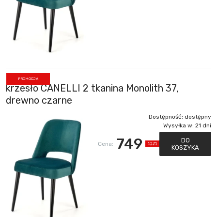
PROMOCJA
krzesło CANELLI 2 tkanina Monolith 37,
drewno czarne
Dostępność:
dostępny
Wysyłka w:
21 dni
749
DO
Cena:
1071
KOSZYKA