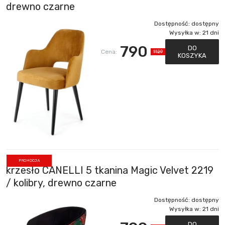
drewno czarne
Dostępność:
dostępny
Wysyłka w:
21 dni
790
DO
Cena:
1129
KOSZYKA
PROMOCJA
krzesło CANELLI 5 tkanina Magic Velvet 2219
/ kolibry, drewno czarne
Dostępność:
dostępny
Wysyłka w:
21 dni
DO