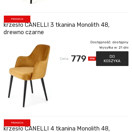
PROMOCJA
krzesło CANELLI 3 tkanina Monolith 48,
drewno czarne
Dostępność:
dostępny
Wysyłka w:
21 dni
779
DO
Cena:
1114
KOSZYKA
PROMOCJA
krzesło CANELLI 4 tkanina Monolith 48,