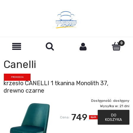
Canelli
PROMOCJA
krzesło CANELLI 1 tkanina Monolith 37,
drewno czarne
Dostępność:
dostępny
Wysyłka w:
21 dni
749
DO
Cena:
1071
KOSZYKA