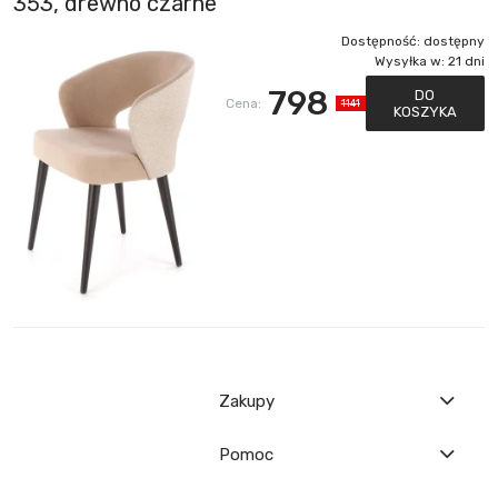
353, drewno czarne
Dostępność:
dostępny
Wysyłka w:
21 dni
798
DO
Cena:
1141
KOSZYKA
Zakupy
Pomoc