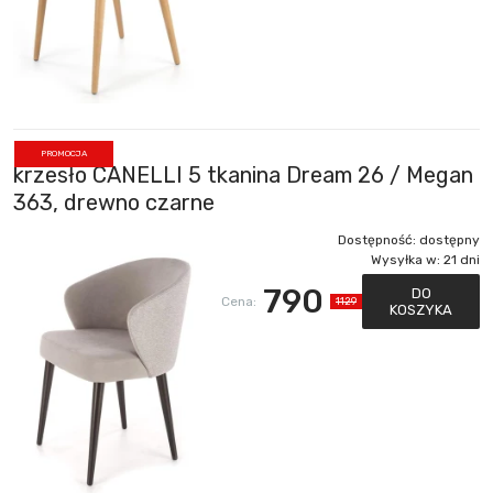
PROMOCJA
krzesło CANELLI 5 tkanina Dream 26 / Megan
363, drewno czarne
Dostępność:
dostępny
Wysyłka w:
21 dni
790
DO
Cena:
1129
KOSZYKA