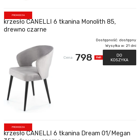
PROMOCJA
krzesło CANELLI 6 tkanina Monolith 85,
drewno czarne
Dostępność:
dostępny
Wysyłka w:
21 dni
798
DO
Cena:
1141
KOSZYKA
PROMOCJA
krzesło CANELLI 6 tkanina Dream 01/Megan