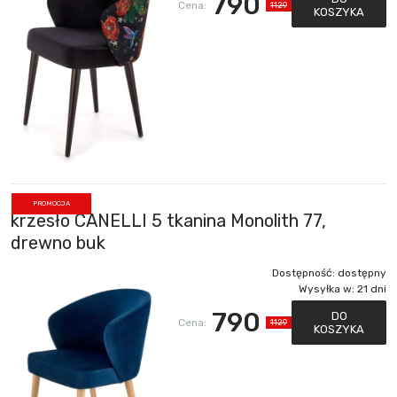
790
Cena:
1129
KOSZYKA
PROMOCJA
krzesło CANELLI 5 tkanina Monolith 77,
drewno buk
Dostępność:
dostępny
Wysyłka w:
21 dni
790
DO
Cena:
1129
KOSZYKA