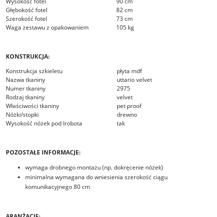
Wysokość fotel
90 cm
Głębokość fotel
82 cm
Szerokość fotel
73 cm
Waga zestawu z opakowaniem
105 kg
KONSTRUKCJA:
Konstrukcja szkieletu
płyta mdf
Nazwa tkaniny
uttario velvet
Numer tkaniny
2975
Rodzaj tkaniny
velvet
Właściwości tkaniny
pet proof
Nóżki/stopki
drewno
Wysokość nóżek pod Irobota
tak
POZOSTAŁE INFORMACJE:
wymaga drobnego montażu (np. dokręcenie nóżek)
minimalna wymagana do wniesienia szerokość ciągu
komunikacyjnego 80 cm
ARANŻACJE: