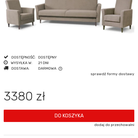
DOSTĘPNOŚĆ:
DOSTĘPNY
WYSYŁKA W:
21 DNI
DOSTAWA:
DARMOWA
sprawdź formy dostawy
CENA NIE ZAWIERA EWENTUALNYCH KOSZTÓW PŁATNOŚCI
3380 zł
DO KOSZYKA
dodaj do przechowalni