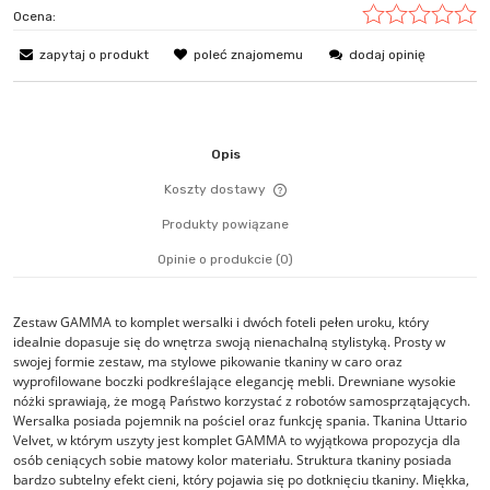
Ocena:
zapytaj o produkt
poleć znajomemu
dodaj opinię
Opis
Koszty dostawy
Cena nie zawiera ewentualn
Produkty powiązane
płatności
Opinie o produkcie (0)
Zestaw GAMMA to komplet wersalki i dwóch foteli pełen uroku, który
idealnie dopasuje się do wnętrza swoją nienachalną stylistyką. Prosty w
swojej formie zestaw, ma stylowe pikowanie tkaniny w caro oraz
wyprofilowane boczki podkreślające elegancję mebli. Drewniane wysokie
nóżki sprawiają, że mogą Państwo korzystać z robotów samosprzątających.
Wersalka posiada pojemnik na pościel oraz funkcję spania. Tkanina Uttario
Velvet, w którym uszyty jest komplet GAMMA to wyjątkowa propozycja dla
osób ceniących sobie matowy kolor materiału. Struktura tkaniny posiada
bardzo subtelny efekt cieni, który pojawia się po dotknięciu tkaniny. Miękka,