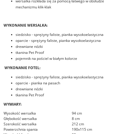
wersalka rozkłada się za pomocą łatwego w obsłudze
mechanizmu klik-klak
WYKONANIE WERSALKA:
siedzisko - sprężyny faliste, pianka wysokoelastyczna
oparcie - sprężyny faliste, pianka wysokoelastyczna
drewniane nóżki
tkanina Pet Proof
pojemnik na pościel w białym kolorze
WYKONANIE FOTEL:
siedzisko - sprężyny faliste, pianka wysokoelastyczna
oparcie - pianka na pasach
drewniane nóżki
tkanina Pet Proof
WYMIARY:
Wysokość wersalka
94 cm
Głębokość wersalka
8 cm
Szerokość wersalka
212 cm
Powierzchnia spania
190x115 cm