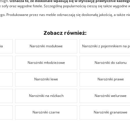
esign.
Oznacza to, że doskonale wpasują się w stylizację praktycznie każde
 sofy
oraz
wygodne fotele
. Szczególną popularnością cieszą się także
wygodne w
wego. Produkowane przez nas meble odznaczają się doskonałą jakością, a także
Zobacz również:
ia
Narożniki modułowe
Narożniki z pojemnikiem na p
U
Narożniki młodzieżowe
Narożniki do salonu
Narożniki lewe
Narożniki prawe
Narożniki na nóżkach
Narożniki welurowe
Narożniki czarne
Narożniki granatowe