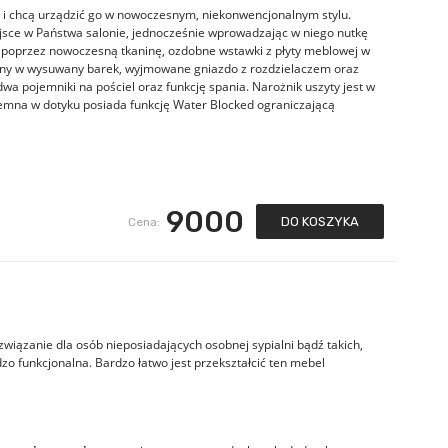
n i chcą urządzić go w nowoczesnym, niekonwencjonalnym stylu.
jsce w Państwa salonie, jednocześnie wprowadzając w niego nutkę
y poprzez nowoczesną tkaninę, ozdobne wstawki z płyty meblowej w
żony w wysuwany barek, wyjmowane gniazdo z rozdzielaczem oraz
wa pojemniki na pościel oraz funkcję spania. Narożnik uszyty jest w
zyjemna w dotyku posiada funkcję Water Blocked ograniczającą
9000
DO KOSZYKA
Cena:
ozwiązanie dla osób nieposiadających osobnej sypialni bądź takich,
o funkcjonalna. Bardzo łatwo jest przekształcić ten mebel