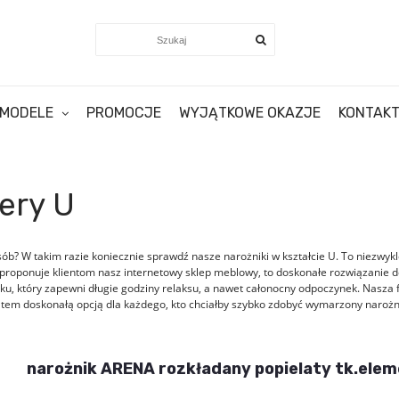
MODELE
PROMOCJE
WYJĄTKOWE OKAZJE
KONTAK
tery U
ób? W takim razie koniecznie sprawdź nasze narożniki w kształcie U. To niezwyk
y proponuje klientom nasz
internetowy sklep meblowy
, to doskonałe rozwiązanie 
, który zapewni długie godziny relaksu, a nawet całonocny odpoczynek. Nasza f
atem doskonałą opcją dla każdego, kto chciałby szybko zdobyć wymarzony narożn
narożnik ARENA rozkładany popielaty tk.elem