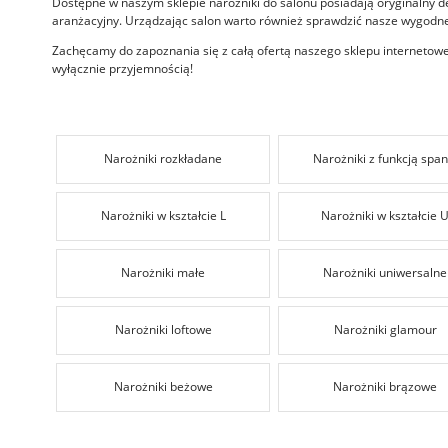
Dostępne w naszym sklepie narożniki do salonu posiadają oryginalny d
aranżacyjny. Urządzając salon warto również sprawdzić nasze
wygodne
Zachęcamy do zapoznania się z całą ofertą naszego sklepu interneto
wyłącznie przyjemnością!
Narożniki rozkładane
Narożniki z funkcją span
Narożniki w kształcie L
Narożniki w kształcie 
Narożniki małe
Narożniki uniwersalne
Narożniki loftowe
Narożniki glamour
Narożniki beżowe
Narożniki brązowe