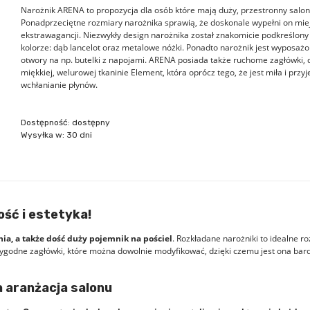
Narożnik ARENA to propozycja dla osób które mają duży, przestronny salo
Ponadprzeciętne rozmiary narożnika sprawią, że doskonale wypełni on mie
ekstrawagancji. Niezwykły design narożnika został znakomicie podkreślon
kolorze: dąb lancelot oraz metalowe nóżki. Ponadto narożnik jest wyposa
otwory na np. butelki z napojami. ARENA posiada także ruchome zagłówki, d
miękkiej, welurowej tkaninie Element, która oprócz tego, że jest miła i pr
wchłanianie płynów.
Dostępność:
dostępny
Wysyłka w:
30 dni
ość i estetyka!
nia, a także dość duży pojemnik na pościel
. Rozkładane narożniki to idealne r
ygodne zagłówki, które można dowolnie modyfikować, dzięki czemu jest ona bardz
a aranżacja salonu