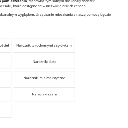
go pomieszczenia
, stanowiąc tym samym doskonały dodatek
ersalki
, które dostępne są w niezwykle niskich cenach.
 niebanalnym wyglądem. Urządzanie mieszkania z naszą pomocą będzie
ościel
Narożniki z ruchomymi zagłówkami
Narożniki duże
Narożniki minimalistyczne
Narożniki szare