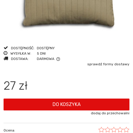
DOSTĘPNOŚĆ:
DOSTĘPNY
WYSYŁKA W:
5 DNI
DOSTAWA:
DARMOWA
sprawdź formy dostawy
CENA NIE ZAWIERA EWENTUALNYCH KOSZTÓW PŁATNOŚCI
27 zł
DO KOSZYKA
dodaj do przechowalni
Ocena: