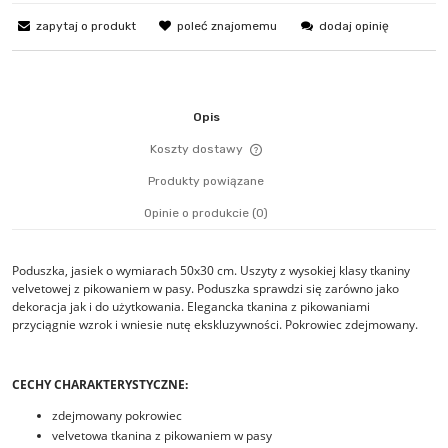
zapytaj o produkt
poleć znajomemu
dodaj opinię
Opis
Koszty dostawy
Cena nie zawiera ewentualn
Produkty powiązane
płatności
Opinie o produkcie (0)
Poduszka, jasiek o wymiarach 50x30 cm. Uszyty z wysokiej klasy tkaniny
velvetowej z pikowaniem w pasy. Poduszka sprawdzi się zarówno jako
dekoracja jak i do użytkowania. Elegancka tkanina z pikowaniami
przyciągnie wzrok i wniesie nutę ekskluzywności. Pokrowiec zdejmowany.
CECHY CHARAKTERYSTYCZNE:
zdejmowany pokrowiec
velvetowa tkanina z pikowaniem w pasy