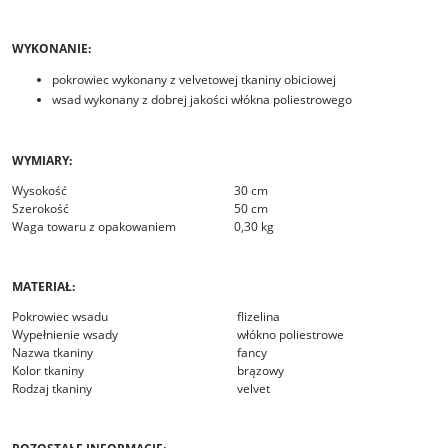
WYKONANIE:
pokrowiec wykonany z velvetowej tkaniny obiciowej
wsad wykonany z dobrej jakości włókna poliestrowego
WYMIARY:
Wysokość
30 cm
Szerokość
50 cm
Waga towaru z opakowaniem
0,30 kg
MATERIAŁ:
Pokrowiec wsadu
flizelina
Wypełnienie wsady
włókno poliestrowe
Nazwa tkaniny
fancy
Kolor tkaniny
brązowy
Rodzaj tkaniny
velvet