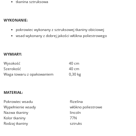
tkanina sztruksowa
WYKONANIE:
pokrowiec wykonany z sztruksowej tkaniny obiciowej
wsad wykonany z dobrej jakości włókna poliestrowego
WYMIARY:
Wysokość
40 cm
Szerokość
40 cm
Waga towaru z opakowaniem
0,30 kg
MATERIAŁ:
Pokrowiec wsadu
flizelina
Wypełnienie wsady
włókno poliestrowe
Nazwa tkaniny
lincoln
Kolor tkaniny
77N
Rodzaj tkaniny
sztruks