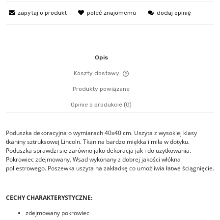
zapytaj o produkt
poleć znajomemu
dodaj opinię
Opis
Koszty dostawy
Cena nie zawiera ewentualn
Produkty powiązane
płatności
Opinie o produkcie (0)
Poduszka dekoracyjna o wymiarach 40x40 cm. Uszyta z wysokiej klasy
tkaniny sztruksowej Lincoln. Tkanina bardzo miękka i miła w dotyku.
Poduszka sprawdzi się zarówno jako dekoracja jak i do użytkowania.
Pokrowiec zdejmowany. Wsad wykonany z dobrej jakości włókna
poliestrowego. Poszewka uszyta na zakładkę co umożliwia łatwe ściągnięcie.
CECHY CHARAKTERYSTYCZNE:
zdejmowany pokrowiec