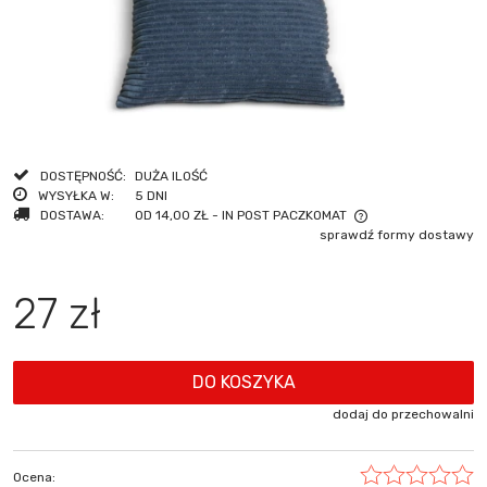
DOSTĘPNOŚĆ:
DUŻA ILOŚĆ
WYSYŁKA W:
5 DNI
DOSTAWA:
OD 14,00 ZŁ
- IN POST PACZKOMAT
sprawdź formy dostawy
CENA NIE ZAWIERA EWENTUALNYCH KOSZTÓW PŁATNOŚCI
27 zł
DO KOSZYKA
dodaj do przechowalni
Ocena: