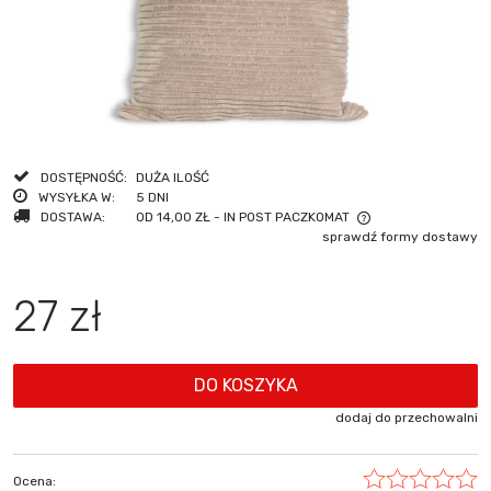
DOSTĘPNOŚĆ:
DUŻA ILOŚĆ
WYSYŁKA W:
5 DNI
DOSTAWA:
OD 14,00 ZŁ
- IN POST PACZKOMAT
sprawdź formy dostawy
CENA NIE ZAWIERA EWENTUALNYCH KOSZTÓW PŁATNOŚCI
27 zł
DO KOSZYKA
dodaj do przechowalni
Ocena: