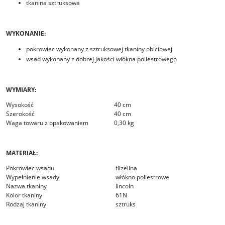
tkanina sztruksowa
WYKONANIE:
pokrowiec wykonany z sztruksowej tkaniny obiciowej
wsad wykonany z dobrej jakości włókna poliestrowego
WYMIARY:
Wysokość
40 cm
Szerokość
40 cm
Waga towaru z opakowaniem
0,30 kg
MATERIAŁ:
Pokrowiec wsadu
flizelina
Wypełnienie wsady
włókno poliestrowe
Nazwa tkaniny
lincoln
Kolor tkaniny
61N
Rodzaj tkaniny
sztruks