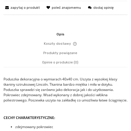
zapytaj o produkt
poleć znajomemu
dodaj opinię
Opis
Koszty dostawy
Cena nie zawiera ewentualn
Produkty powiązane
płatności
Opinie o produkcie (0)
Poduszka dekoracyjna o wymiarach 40x40 cm. Uszyta z wysokiej klasy
tkaniny sztruksowej Lincoln. Tkanina bardzo miękka i miła w dotyku.
Poduszka sprawdzi się zarówno jako dekoracja jak i do użytkowania.
Pokrowiec zdejmowany. Wsad wykonany z dobrej jakości włókna
poliestrowego. Poszewka uszyta na zakładkę co umożliwia łatwe ściągnięcie.
CECHY CHARAKTERYSTYCZNE:
zdejmowany pokrowiec