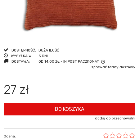
DOSTĘPNOŚĆ:
DUŻA ILOŚĆ
WYSYŁKA W:
5 DNI
DOSTAWA:
OD 14,00 ZŁ
- IN POST PACZKOMAT
sprawdź formy dostawy
CENA NIE ZAWIERA EWENTUALNYCH KOSZTÓW PŁATNOŚCI
27 zł
DO KOSZYKA
dodaj do przechowalni
Ocena: