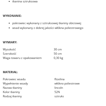
tkanina sztruksowa
WYKONANIE:
pokrowiec wykonany z sztruksowej tkaniny obiciowej
wsad wykonany z dobrej jakości włókna poliestrowego
WYMIARY:
Wysokość
30 cm
Szerokość
50 cm
Waga towaru z opakowaniem
0,30 kg
MATERIAŁ:
Pokrowiec wsadu
flizelina
Wypełnienie wsady
włókno poliestrowe
Nazwa tkaniny
lincoln
Kolor tkaniny
52N
Rodzaj tkaniny
sztruks