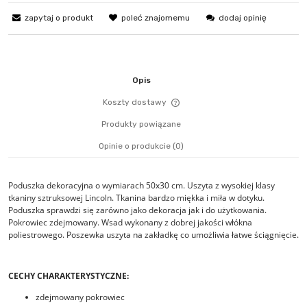
zapytaj o produkt
poleć znajomemu
dodaj opinię
Opis
Koszty dostawy
Cena nie zawiera ewentualn
Produkty powiązane
płatności
Opinie o produkcie (0)
Poduszka dekoracyjna o wymiarach 50x30 cm. Uszyta z wysokiej klasy
tkaniny sztruksowej Lincoln. Tkanina bardzo miękka i miła w dotyku.
Poduszka sprawdzi się zarówno jako dekoracja jak i do użytkowania.
Pokrowiec zdejmowany. Wsad wykonany z dobrej jakości włókna
poliestrowego. Poszewka uszyta na zakładkę co umożliwia łatwe ściągnięcie.
CECHY CHARAKTERYSTYCZNE:
zdejmowany pokrowiec