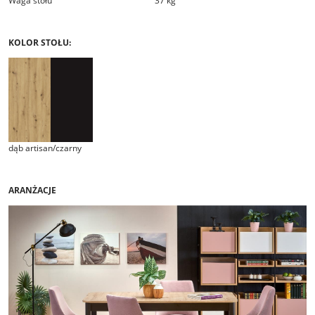
Waga stołu
37 kg
KOLOR STOŁU:
dąb artisan/czarny
ARANŻACJE