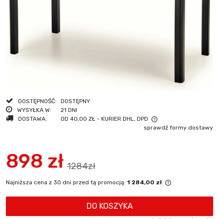
DOSTĘPNOŚĆ:
DOSTĘPNY
WYSYŁKA W:
21 DNI
DOSTAWA:
OD 40,00 ZŁ
- KURIER DHL, DPD
sprawdź formy dostawy
CENA NIE ZAWIERA EWENTUALNYCH KOSZTÓW PŁATNOŚCI
898 zł
1284zł
Najniższa cena z 30 dni przed tą promocją:
1 284,00 zł
Jeżeli produkt
niż 30 dni, wy
DO KOSZYKA
cena od momen