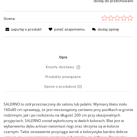
się w sprzedaż
dodaj do przechowalni
Ocena:
zapytaj o produkt
poleć znajomemu
dodaj opinię
Opis
Koszty dostawy
Cena nie zawiera ewentualn
Produkty powiązane
płatności
Opinie o produkcie (0)
SALERNO to stół przeznaczony do salonu lub jadalni. Wymiary blatu stołu
160x80 cm sprawiają, że jest niezastąpiony zarówno przy posiłkach w gronie
rodzinnym, jak i po rozłożeniu na długość 200 cm przy okazjonalnych
przyjęciach. SALERNO został wykończony w dwóch kolorach. Blat jest w
wybarwieniu dębu artisan natomiast nogi oraz skrzynia są w kolorze
czarnym. Takie zestawienie przyciąga wzrok a kolorystyka bardzo dobrze