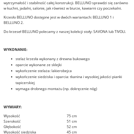
wytrzymałość i stabilność całej konstrukcji. BELLUNO sprawdzi się zarówno
w kuchni, jadalni, salonie, jak również w biurze, kawiarni czy poczekalni.
Krzesło BELLUNO dostępne jest w dwóch wariantach: BELLUNO 1 i
BELLUNO 2.
Do krzeseł BELLUNO polecamy z naszej kolekcji stoły: SAVONA lub TIVOLI.
WYKONANIE:
stelaż krzesła wykonany z drewna bukowego
oparcie wykonane ze sklejki
wykończenie stelaża: lakierobejca
wykończenie siedziska i oparcia: tkanina i wysokiej jakości pianki
tapicerskiej
wymaga drobnego montażu (np. dokręcenie nóg)
WYMIARY:
Wysokość
75 cm
Szerokość
51 cm
Głębokość
52 cm
Wysokość siedziska
45 cm