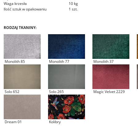
Waga krzesła
10 kg
Ilość sztuk w opakowaniu
1 szt.
RODZAJ TKANINY:
Monolith 85
Monolith 77
Monolith 37
Solo 652
Solo 265
Magic Velvet 2229
Dream 01
Kolibry