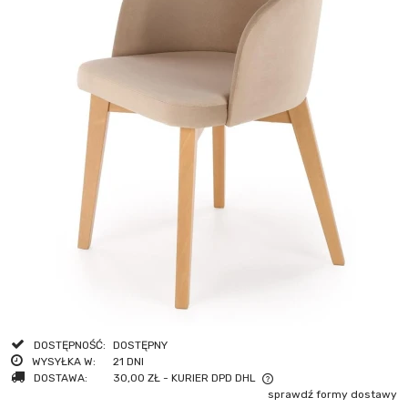
DOSTĘPNOŚĆ:
DOSTĘPNY
WYSYŁKA W:
21 DNI
DOSTAWA:
30,00 ZŁ
- KURIER DPD DHL
sprawdź formy dostawy
CENA NIE ZAWIERA EWENTUALNYCH KOSZTÓW PŁATNOŚCI