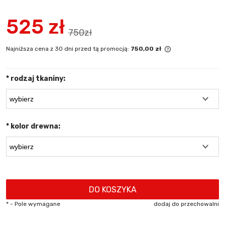
525 zł
750zł
Najniższa cena z 30 dni przed tą promocją:
750,00 zł
Jeżeli produkt 
niż 30 dni, wyśw
*
rodzaj tkaniny:
cena od momentu
się w sprzedaży.
*
kolor drewna:
DO KOSZYKA
*
- Pole wymagane
dodaj do przechowalni