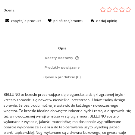
Ocena:
zapytaj o produkt
poleć znajomemu
dodaj opinię
Opis
Koszty dostawy
Cena nie zawiera ewentualn
Produkty powiązane
płatności
Opinie o produkcie (0)
BELLUNO to krzesło prezentujące się
elegancko, a dzięki zgrabnej bryle -
krzesło sprawdzi się nawet w niewielkiej przestrzeni. Uniwersalny design
sprawia, że bez trudu można je wstawić do każdego - nowoczesnego
wnętrza. To krzesło idealne do wnętrz industrialnych i retro, ale sprawdzi się
też w nowoczesnej wersji wnętrza w stylu glamour. BELLUNO zostało
wykonane z wysokiej jakości materiałów, ma doskonale wyprofilowane
oparcie wykonane ze sklejki a do tapicerowania użyto wysokiej jakości
pianki tapicerskiej. Nogi wykonane są z drewna bukowego, co gwarantuje