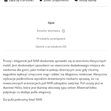
zapytaj o produkt
poleć znajomemu
dodaj opinię
Opis
Koszty dostawy
Cena nie zawiera ewentualn
Produkty powiązane
płatności
Opinie o produkcie (0)
Prosty i elegancki puf IVAR doskonale sprawdzi się w otoczeniu klasycznych
mebli. Jest doskonałym sposobem na stworzenie dodatkowego miejsca do
siedzenia dla gości, jako mebel w pokoju dziecięcym oraz gdy chcemy
wygodnie wyłożyć zmęczone nogi i oddać się błogiemu relaksowi. Klasyczna
stylizacja podkreślona wysokimi drewnianymi nóżkami sprawią, że i w
nowoczesnych aranżacjach puf IVAR odnajdzie swój kąt. Puf uszyty jest w
tkaninie Helio, która jest tkaniną obiciową typu velvet. Materiał lekko
połyskuje co dodaje pufie elegancji.
Do pufa polecamy fotel IVAR.