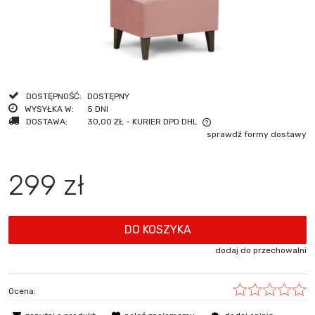
DOSTĘPNOŚĆ:
DOSTĘPNY
WYSYŁKA W:
5 DNI
DOSTAWA:
30,00 ZŁ
- KURIER DPD DHL
sprawdź formy dostawy
CENA NIE ZAWIERA EWENTUALNYCH KOSZTÓW PŁATNOŚCI
299 zł
DO KOSZYKA
dodaj do przechowalni
Ocena: