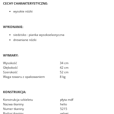
CECHY CHARAKTERYSTYCZNE:
wysokie nóżki
WYKONANIE:
siedzisko - pianka wysokoelastyczna
drewniane nóżki
WYMIARY:
Wysokość
34 cm
Głębokość
42 cm
Szerokość
52 cm
Waga towaru z opakowaniem
8 kg
KONSTRUKCJA:
Konstrukcja szkieletu
płyta mdf
Nazwa tkaniny
helio
Numer tkaniny
5215
Rodzaj tkaniny
velvet