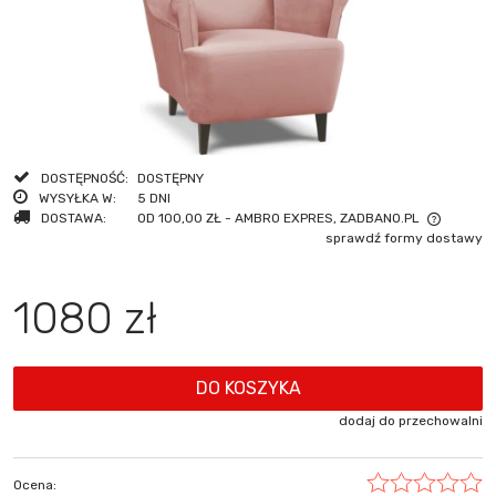
DOSTĘPNOŚĆ:
DOSTĘPNY
WYSYŁKA W:
5 DNI
DOSTAWA:
OD 100,00 ZŁ
- AMBRO EXPRES, ZADBANO.PL
sprawdź formy dostawy
CENA NIE ZAWIERA EWENTUALNYCH KOSZTÓW PŁATNOŚCI
1080 zł
DO KOSZYKA
dodaj do przechowalni
Ocena: