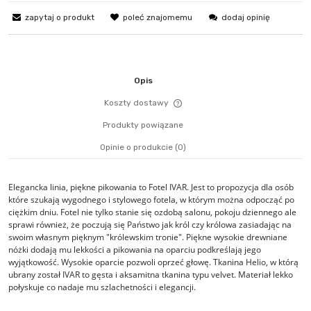
zapytaj o produkt
poleć znajomemu
dodaj opinię
Opis
Koszty dostawy
Cena nie zawiera ewentualn
Produkty powiązane
płatności
Opinie o produkcie (0)
Elegancka linia, piękne pikowania to Fotel IVAR. Jest to propozycja dla osób
które szukają wygodnego i stylowego fotela, w którym można odpocząć po
ciężkim dniu. Fotel nie tylko stanie się ozdobą salonu, pokoju dziennego ale
sprawi również, że poczują się Państwo jak król czy królowa zasiadając na
swoim własnym pięknym "królewskim tronie". Piękne wysokie drewniane
nóżki dodają mu lekkości a pikowania na oparciu podkreślają jego
wyjątkowość. Wysokie oparcie pozwoli oprzeć głowę. Tkanina Helio, w którą
ubrany został IVAR to gęsta i aksamitna tkanina typu velvet. Materiał lekko
połyskuje co nadaje mu szlachetności i elegancji.