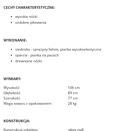
CECHY CHARAKTERYSTYCZNE:
wysokie nóżki
ozdobne pikowania
WYKONANIE:
siedzisko - sprężyny faliste, pianka wysokoelastyczna
oparcie - pianka na pasach
drewniane nóżki
WYMIARY:
Wysokość
106 cm
Głębokość
89 cm
Szerokość
77 cm
Waga towaru z opakowaniem
28 kg
KONSTRUKCJA:
Konstrukcja szkieletu
płyta mdf