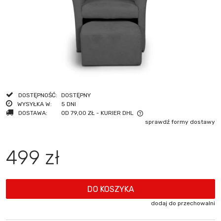
DOSTĘPNOŚĆ:
DOSTĘPNY
WYSYŁKA W:
5 DNI
DOSTAWA:
OD 79,00 ZŁ
- KURIER DHL
sprawdź formy dostawy
CENA NIE ZAWIERA EWENTUALNYCH KOSZTÓW PŁATNOŚCI
499 zł
DO KOSZYKA
dodaj do przechowalni