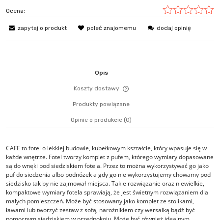
Ocena:
zapytaj o produkt
poleć znajomemu
dodaj opinię
Opis
Koszty dostawy
Cena nie zawiera ewentualn
Produkty powiązane
płatności
Opinie o produkcie (0)
CAFE to fotel o lekkiej budowie, kubełkowym kształcie, który wpasuje się w
każde wnętrze. Fotel tworzy komplet z pufem, którego wymiary dopasowane
są do wnęki pod siedziskiem fotela. Przez to można wykorzystywać go jako
puf do siedzenia albo podnóżek a gdy go nie wykorzystujemy chowamy pod
siedzisko tak by nie zajmował miejsca. Takie rozwiązanie oraz niewielkie,
kompaktowe wymiary fotela sprawiają, że jest świetnym rozwiązaniem dla
małych pomieszczeń. Może być stosowany jako komplet ze stolikami,
ławami lub tworzyć zestaw z sofą, narożnikiem czy wersalką bądź być
pomocnym siedziskiem w przedpokoju. Może być również idealnym