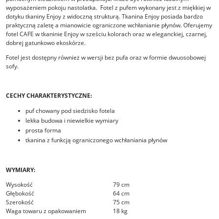
wyposażeniem pokoju nastolatka. Fotel z pufem wykonany jest z miękkiej w
dotyku tkaniny Enjoy z widoczną strukturą. Tkanina Enjoy posiada bardzo
praktyczną zaletę a mianowicie ograniczone wchłanianie płynów. Oferujemy
fotel CAFE w tkaninie Enjoy w sześciu kolorach oraz w eleganckiej, czarnej,
dobrej gatunkowo ekoskórze.
Fotel jest dostępny również w wersji bez pufa oraz w formie dwuosobowej
sofy.
CECHY CHARAKTERYSTYCZNE:
puf chowany pod siedzisko fotela
lekka budowa i niewielkie wymiary
prosta forma
tkanina z funkcją ograniczonego wchłaniania płynów
WYMIARY:
Wysokość
79 cm
Głębokość
64 cm
Szerokość
75 cm
Waga towaru z opakowaniem
18 kg