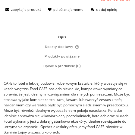
zapytaj o produkt
poleć znajomemu
dodaj opinię
Opis
Koszty dostawy
Cena nie zawiera ewentualn
Produkty powiązane
płatności
Opinie o produkcie (0)
CAFE to fotel o lekkiej budowie, kubełkowym kształcie, który wpasuje się w
każde wnętrze. Fotel CAFE posiada niewielkie, kompaktowe wymiary co
sprawia, że jest idealnym rozwiązaniem dla małych pomieszczeń. Może być
stosowany jako komplet ze stolikami, ławami lub tworzyć zestaw z sofą,
narożnikiem czy wersalką bądź być pomocnym siedziskiem w przedpokoju.
Może być również idealnym wyposażeniem pokoju nastolatka. Ponadto
idealnie sprawdza się w kawiarniach, poczekalniach, hotelach oraz biurach.
Fotel wykonany jest z dobrej gatunkowo ekoskóry, idealne rozwiązanie do
utrzymania czystości. Oprócz ekoskóry oferujemy fotel CAFE również w
tkaninie Enjoy w sześciu kolorach.