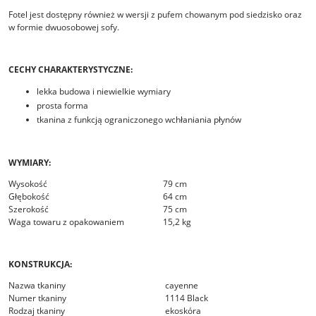
Fotel jest dostępny również w wersji z pufem chowanym pod siedzisko oraz
w formie dwuosobowej sofy.
CECHY CHARAKTERYSTYCZNE:
lekka budowa i niewielkie wymiary
prosta forma
tkanina z funkcją ograniczonego wchłaniania płynów
WYMIARY:
Wysokość
79 cm
Głębokość
64 cm
Szerokość
75 cm
Waga towaru z opakowaniem
15,2 kg
KONSTRUKCJA:
Nazwa tkaniny
cayenne
Numer tkaniny
1114 Black
Rodzaj tkaniny
ekoskóra