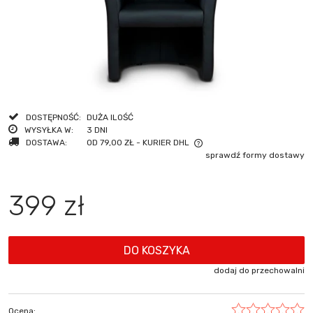
DOSTĘPNOŚĆ:
DUŻA ILOŚĆ
WYSYŁKA W:
3 DNI
DOSTAWA:
OD 79,00 ZŁ
- KURIER DHL
sprawdź formy dostawy
CENA NIE ZAWIERA EWENTUALNYCH KOSZTÓW PŁATNOŚCI
399 zł
DO KOSZYKA
dodaj do przechowalni
Ocena: