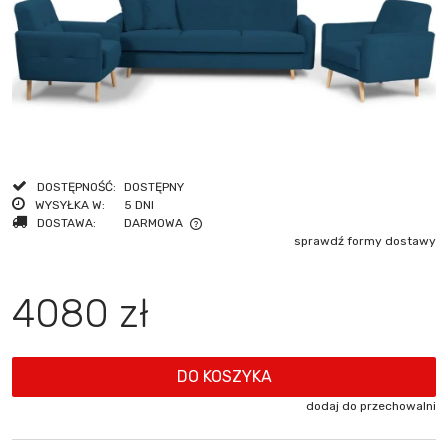
DOSTĘPNOŚĆ:
DOSTĘPNY
WYSYŁKA W:
5 DNI
DOSTAWA:
DARMOWA
sprawdź formy dostawy
CENA NIE ZAWIERA EWENTUALNYCH KOSZTÓW PŁATNOŚCI
4080 zł
DO KOSZYKA
dodaj do przechowalni