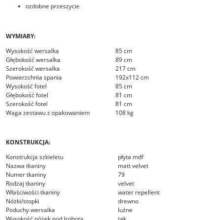
ozdobne przeszycie
WYMIARY:
Wysokość wersalka
85 cm
Głębokość wersalka
89 cm
Szerokość wersalka
217 cm
Powierzchnia spania
192x112 cm
Wysokość fotel
85 cm
Głębokość fotel
81 cm
Szerokość fotel
81 cm
Waga zestawu z opakowaniem
108 kg
KONSTRUKCJA:
Konstrukcja szkieletu
płyta mdf
Nazwa tkaniny
matt velvet
Numer tkaniny
79
Rodzaj tkaniny
velvet
Właściwości tkaniny
water repellent
Nóżki/stopki
drewno
Poduchy wersalka
luźne
Wysokość nóżek pod Irobota
tak