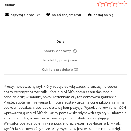
Ocena:
zapytaj o produkt
poleć znajomemu
dodaj opinię
Opis
Koszty dostawy
Cena nie zawiera ewentualn
Produkty powiązane
płatności
Opinie o produkcie (0)
Prosty, nowoczesny styl, który pasuje do większości aranżacji to cecha
charakterystyczna wersalki i fotela MALMO. Komplet ten doskonale
odnajdzie się w salonie, pokoju dziennym czy też domowym gabinecie.
Proste, subtelne linie wersalki i fotela zostały urozmaicone pikowaniami na
oparciu i boczkach, tworząc ciekawą kompozycję. Wysokie, drewniane nóżki
wprowadzają w MALMO delikatny powiew skandynawskiego stylu i ułatwiają
sprzątanie, dzięki możliwości wykorzystania robotów sprzątających.
Wersalka posiada pojemnik na pościel oraz system rozkładania klik-klak,
wyróżnia się również tym, że jej tył wykonany jest w tkaninie mebla dzięki