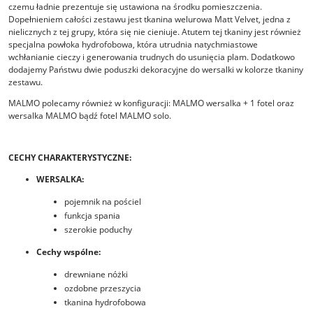
czemu ładnie prezentuje się ustawiona na środku pomieszczenia.
Dopełnieniem całości zestawu jest tkanina welurowa Matt Velvet, jedna z
nielicznych z tej grupy, która się nie cieniuje. Atutem tej tkaniny jest również
specjalna powłoka hydrofobowa, która utrudnia natychmiastowe
wchłanianie cieczy i generowania trudnych do usunięcia plam. Dodatkowo
dodajemy Państwu dwie poduszki dekoracyjne do wersalki w kolorze tkaniny
zestawu.
MALMO polecamy również w konfiguracji: MALMO wersalka + 1 fotel oraz
wersalka MALMO bądź fotel MALMO solo.
CECHY CHARAKTERYSTYCZNE:
WERSALKA:
pojemnik na pościel
funkcja spania
szerokie poduchy
Cechy wspólne:
drewniane nóżki
ozdobne przeszycia
tkanina hydrofobowa