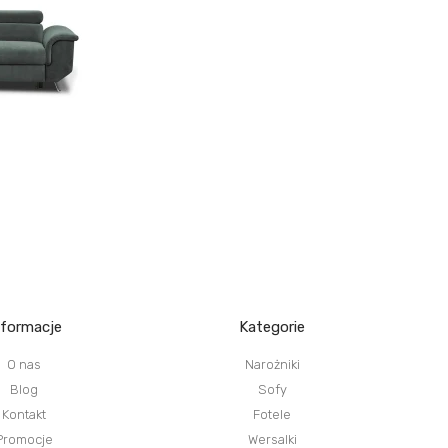
nformacje
Kategorie
O nas
Narożniki
Blog
Sofy
Kontakt
Fotele
Promocje
Wersalki