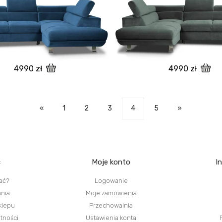
4990 zł
4990 zł
«
1
2
3
4
5
»
c
Moje konto
I
ać?
Logowanie
ania
Moje zamówienia
klepu
Przechowalnia
atności
Ustawienia konta