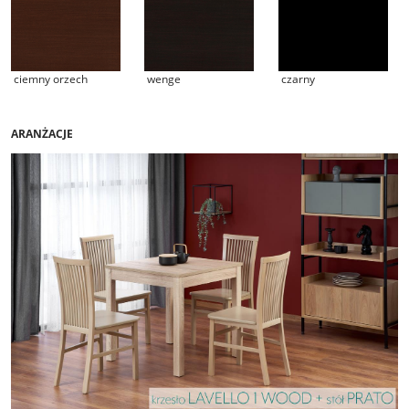
ciemny orzech
wenge
czarny
ARANŻACJE