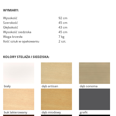
WYMIARY:
Wysokość
92 cm
Szerokość
45 cm
Głębokość
43 cm
Wysokość siedziska
45 cm
Waga krzesła
7 kg
Ilość sztuk w opakowaniu
2 szt.
KOLORY STELAŻA I SIEDZISKA:
biały
dąb artisan
dąb sonoma
buk lakierowany
dąb miodowy
grafit