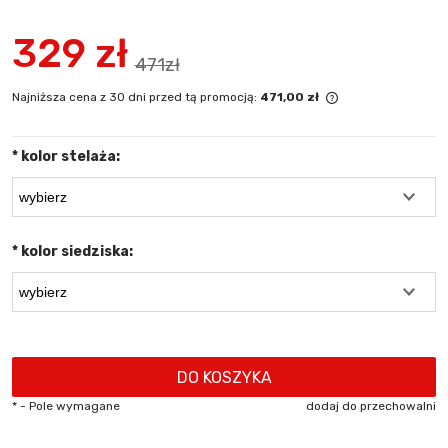
329 zł
471zł
Najniższa cena z 30 dni przed tą promocją:
471,00 zł
Jeżeli produkt 
niż 30 dni, wyśw
*
kolor stelaża:
cena od momentu
się w sprzedaży.
*
kolor siedziska:
DO KOSZYKA
*
- Pole wymagane
dodaj do przechowalni