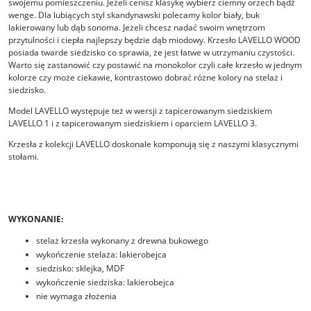
swojemu pomieszczeniu. Jeżeli cenisz klasykę wybierz ciemny orzech bądź
wenge. Dla lubiących styl skandynawski polecamy kolor biały, buk
lakierowany lub dąb sonoma. Jeżeli chcesz nadać swoim wnętrzom
przytulności i ciepła najlepszy będzie dąb miodowy. Krzesło LAVELLO WOOD
posiada twarde siedzisko co sprawia, że jest łatwe w utrzymaniu czystości.
Warto się zastanowić czy postawić na monokolor czyli całe krzesło w jednym
kolorze czy może ciekawie, kontrastowo dobrać różne kolory na stelaż i
siedzisko.
Model LAVELLO występuje też w wersji z tapicerowanym siedziskiem
LAVELLO 1 i z tapicerowanym siedziskiem i oparciem LAVELLO 3.
Krzesła z kolekcji LAVELLO doskonale komponują się z naszymi klasycznymi
stołami.
WYKONANIE:
stelaż krzesła wykonany z drewna bukowego
wykończenie stelaża: lakierobejca
siedzisko: sklejka, MDF
wykończenie siedziska: lakierobejca
nie wymaga złożenia