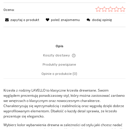
Ocena:
zapytaj o produkt
poleć znajomemu
dodaj opinię
Opis
Koszty dostawy
Cena nie zawiera ewentualn
Produkty powiązane
płatności
Opinie o produkcie (0)
Krzesła z rodziny LAVELLO to klasyczne krzesła drewniane. Swoim
wyglądem prezentują ponadczasowy styl, który można zastosować zarówno
we wnętrzach o klasycznym oraz nowoczesnym charakterze.
Charakteryzują się wytrzymałością i stabilnością oraz wygodą dzięki dobrze
wyprofilowanym elementom. Dbałość o każdy detal sprawia, że krzesło
prezentuje się elegancko.
Wybierz kolor wybarwienia drewna w zależności od stylu jaki chcesz nadać