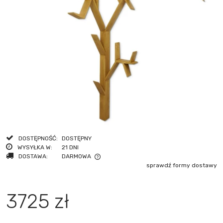
DOSTĘPNOŚĆ:
DOSTĘPNY
WYSYŁKA W:
21 DNI
DOSTAWA:
DARMOWA
sprawdź formy dostawy
CENA NIE ZAWIERA EWENTUALNYCH KOSZTÓW PŁATNOŚCI
3725 zł