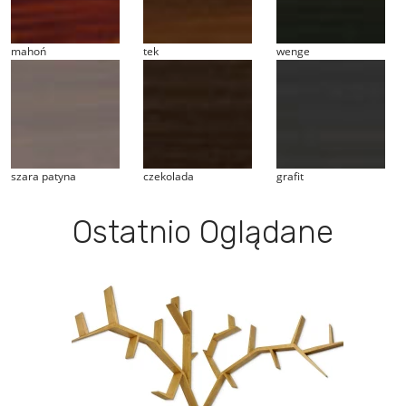
mahoń
tek
wenge
szara patyna
czekolada
grafit
Ostatnio Oglądane