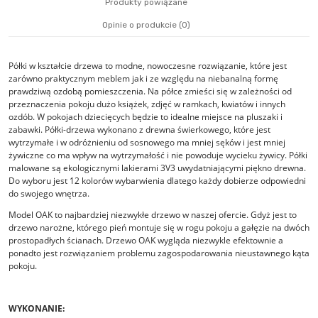
Produkty powiązane
płatności
Opinie o produkcie (0)
Półki w kształcie drzewa to modne, nowoczesne rozwiązanie, które jest
zarówno praktycznym meblem jak i ze względu na niebanalną formę
prawdziwą ozdobą pomieszczenia. Na półce zmieści się w zależności od
przeznaczenia pokoju dużo książek, zdjęć w ramkach, kwiatów i innych
ozdób. W pokojach dziecięcych będzie to idealne miejsce na pluszaki i
zabawki. Półki-drzewa wykonano z drewna świerkowego, które jest
wytrzymałe i w odróżnieniu od sosnowego ma mniej sęków i jest mniej
żywiczne co ma wpływ na wytrzymałość i nie powoduje wycieku żywicy. Półki
malowane są ekologicznymi lakierami 3V3 uwydatniającymi piękno drewna.
Do wyboru jest 12 kolorów wybarwienia dlatego każdy dobierze odpowiedni
do swojego wnętrza.
Model OAK to najbardziej niezwykłe drzewo w naszej ofercie. Gdyż jest to
drzewo narożne, którego pień montuje się w rogu pokoju a gałęzie na dwóch
prostopadłych ścianach. Drzewo OAK wygląda niezwykle efektownie a
ponadto jest rozwiązaniem problemu zagospodarowania nieustawnego kąta
pokoju.
WYKONANIE: