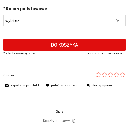
*
Kolory podstawowe:
DO KOSZYKA
*
- Pole wymagane
dodaj do przechowalni
Ocena:
zapytaj o produkt
poleć znajomemu
dodaj opinię
Opis
Koszty dostawy
Cena nie zawiera ewentualn