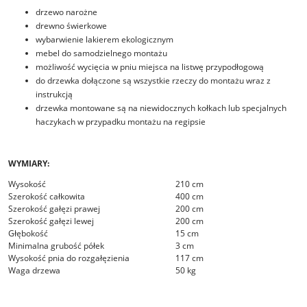
drzewo narożne
drewno świerkowe
wybarwienie lakierem ekologicznym
mebel do samodzielnego montażu
możliwość wycięcia w pniu miejsca na listwę przypodłogową
do drzewka dołączone są wszystkie rzeczy do montażu wraz z
instrukcją
drzewka montowane są na niewidocznych kołkach lub specjalnych
haczykach w przypadku montażu na regipsie
WYMIARY:
Wysokość
210 cm
Szerokość całkowita
400 cm
Szerokość gałęzi prawej
200 cm
Szerokość gałęzi lewej
200 cm
Głębokość
15 cm
Minimalna grubość półek
3 cm
Wysokość pnia do rozgałęzienia
117 cm
Waga drzewa
50 kg